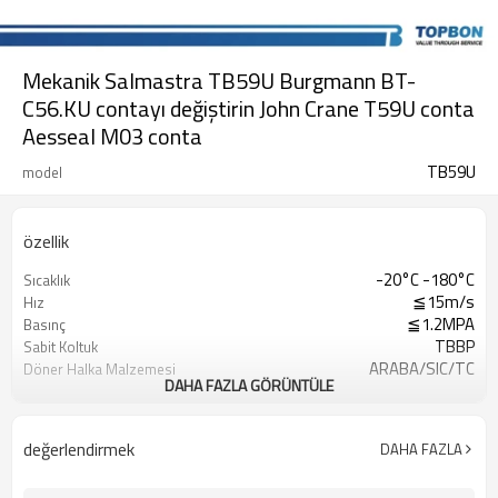
Mekanik Salmastra TB59U Burgmann BT-
C56.KU contayı değiştirin John Crane T59U conta
Aesseal M03 conta
TB59U
model
özellik
-20°C -180°C
Sıcaklık
≦15m/s
Hız
≦1.2MPA
Basınç
TBBP
Sabit Koltuk
ARABA/SIC/TC
Döner Halka Malzemesi
DAHA FAZLA GÖRÜNTÜLE
CER/SIC/TC
Sabit Halka Malzemesi
PTFE
O-Halka Malzemesi
SUS304/SUS316
Yay ve Metal Parçalar
değerlendirmek
DAHA FAZLA
Temiz Su，Kanalizasyon Suyu，Yağ
Başvuru