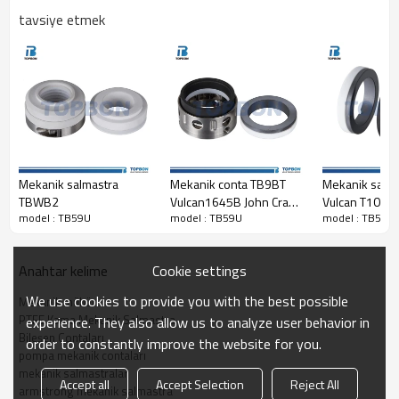
TB59U mekanik salmastra
tavsiye etmek
Değiştirme:
Burgmann BT-C56.KU mührü
John Crane T59U mührü
Aesseal M03 mühür
Mekanik salmastra
Mekanik conta TB9BT
Mekanik salm
TBWB2
Vulcan1645B John Crane
Vulcan T109B
model : TB59U
model : TB59U
model : TB59U
9BT Aesseal M06
Crane T9B Ae
contayı değiştirin
contayı değişti
Cookie settings
Anahtar kelime
We use cookies to provide you with the best possible
Mekanik mühür
PTFE Kama Mekanik Salmastra
experience. They also allow us to analyze user behavior in
Bileşen Contaları
order to constantly improve the website for you.
pompa mekanik contaları
mekanik salmastralar
Accept all
Accept Selection
Reject All
armstrong mekanik salmastra