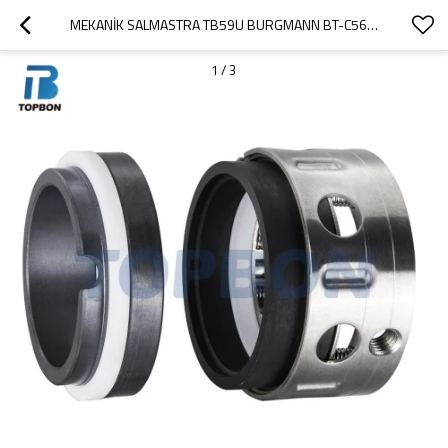
MEKANIK SALMASTRA TB59U BURGMANN BT-C56.KU CONTAYI DEĞIŞTIRIN JOHN CRANE T59U CONTA AESSEAL M03 CONTA
1
/
3