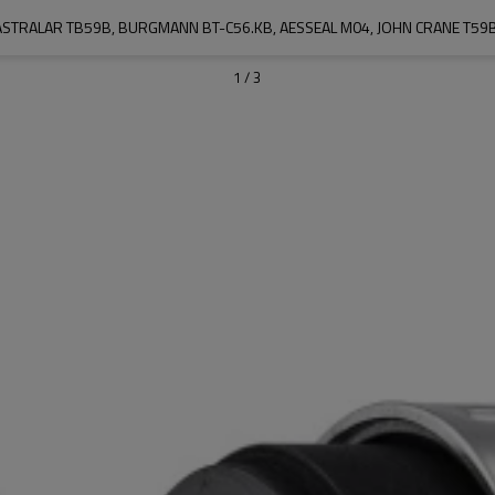
STRALAR TB59B, BURGMANN BT-C56.KB, AESSEAL M04, JOHN CRANE T59B'N
1
/
3