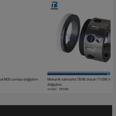
 Karbon
amik, TC
SUS316
l M05 contayı değiştirin
Mekanik salmastra TB9B Vulcan T109B John
değiştirin
model : TB59B