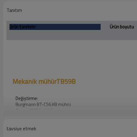
Tanıtım
ürün tanıtımı
Ürün boyutu
Mekanik mühür
TB59B
Değiştirme:
Burgmann BT-C56.KB mührü
Aesseal M04 mühür
John Crane T59B mührü
tavsiye etmek