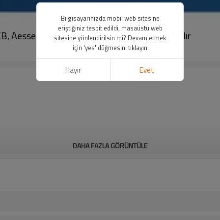
Bilgisayarınızda mobil web sitesine
eriştiğiniz tespit edildi, masaüstü web
Aesseal M04, John Crane T59B'nin yerini alır
sitesine yönlendirilsin mi? Devam etmek
için 'yes' düğmesini tıklayın
Hayır
Evet
DAHA FAZLA GÖRÜNTÜLE