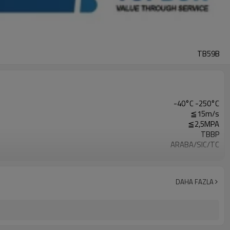
TB59B
-40°C -250°C
≦15m/s
≦2,5MPA
TBBP
ARABA/SIC/TC
CER/SIC/TC
PTFE
SUS304/SUS316
DAHA FAZLA
Temiz Su，Kanalizasyon Suyu，Yağ