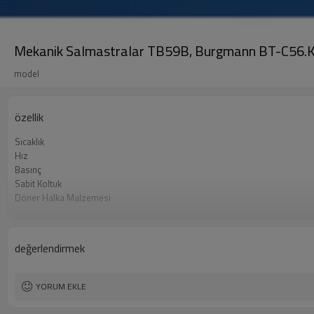
Mekanik Salmastralar TB59B, Burgmann BT-C56.KB, 
model
özellik
Sıcaklık
Hız
Basınç
Sabit Koltuk
Döner Halka Malzemesi
Sabit Halka Malzemesi
O-Halka Malzemesi
Yay ve Metal Parçalar
değerlendirmek
Başvuru
YORUM EKLE