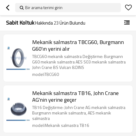
Bir arama terimi girin
Sabit Koltuk
Hakkında
23
Ürün Bulundu
Mekanik salmastra TBCG60, Burgmann
G60'ın yerini alır
TBCG60 mekanik salmastra Değiştirme: Burgmann
G60 mekanik salmastra AES S03 mekanik salmastra
John Crane BS Vulcan 8.DINS
model:TBCG60
Mekanik salmastra TB16, John Crane
AG'nin yerine geçer
TB16 Değiştirme: John Crane AG mekanik salmastra
Burgmann mekanik salmastra, AES mekanik
salmastra
model:Mekanik salmastra TB16