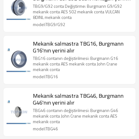
geçer
TBG9/G92 conta Değiştirme: Burgmann G9/G92
mekanik conta AES S02 mekanik conta VULCAN
8DINL mekanik conta
model:TBG9/G92
Mekanik salmastra TBG16, Burgmann
G16'nın yerini alır
TBG16 contanın değiştirilmesi: Burgmann G16
mekanik conta AES mekanik conta John Crane
mekanik conta
model:TBG16
Mekanik salmastra TBG46, Burgmann
G46'nın yerini alır
TBG46 contanın değiştirilmesi: Burgmann G46
mekanik conta John Crane mekanik conta AES
mekanik conta
model:TBG46